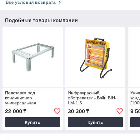
Все условия возврата
Подобные товары компании
Подставка под
Инфракрасный
Унив
кондиционер
обогреватель Ballu BIH-
конд
универсальная
LM-1.5
(100
22 000
30 300
9 5
₸
₸
Купить
Купить