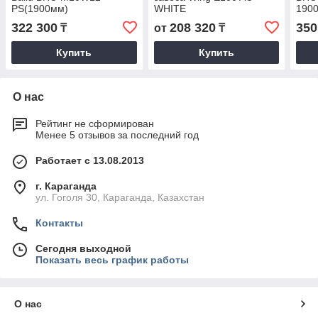
PS(1900мм)
WHITE
190
322 300
208 320
350
₸
от
₸
Купить
Купить
О нас
Рейтинг не сформирован
Менее 5 отзывов за последний год
Работает с 13.08.2013
г. Караганда
ул. Гоголя 30, Караганда, Казахстан
Контакты
Сегодня выходной
Показать весь график работы
О нас