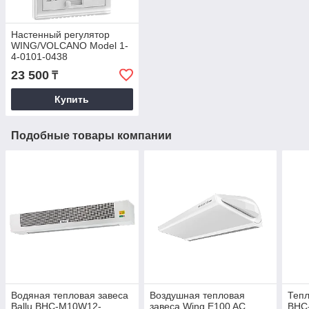
Настенный регулятор
WING/VOLCANO Model 1-
4-0101-0438
23 500
₸
Купить
Подобные товары компании
Водяная тепловая завеса
Воздушная тепловая
Тепл
Ballu BHC-M10W12-
завеса Wing E100 AC
BHC