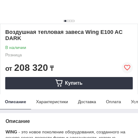
Воздушная тепловая завеса Wing E100 AC
DARK
В наличии
Розница
208 320
от
₸
Купить
Описание
Характеристики
Доставка
Оплата
Усл
Описание
WING
- это новое поколение оборудования, созданного на
основе союза легкости форм и элегантности, которые