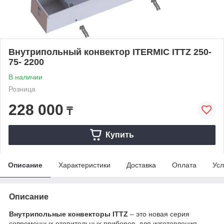
Внутрипольный конвектор ITERMIC ITTZ 250-
75- 2200
В наличии
Розница
228 000
₸
Купить
Описание
Характеристики
Доставка
Оплата
Усл
Описание
Внутрипольные конвекторы ITTZ
– это новая серия
современных отопительных приборов, для изготовления