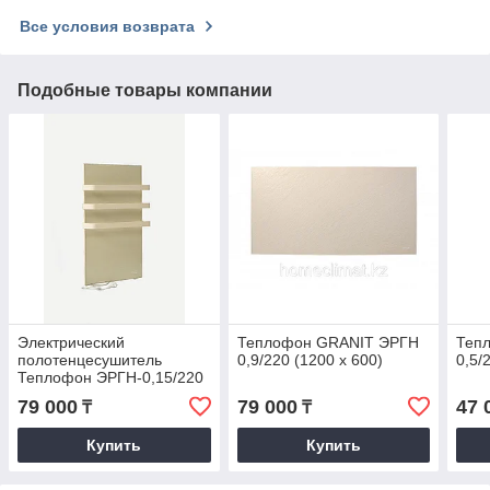
Все условия возврата
Подобные товары компании
Электрический
Теплофон GRANIT ЭРГН
Теп
полотенцесушитель
0,9/220 (1200 х 600)
0,5/
Теплофон ЭРГН-0,15/220
(п)- 150в бежевый
79 000
79 000
47 
₸
₸
Купить
Купить