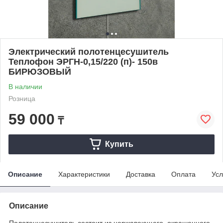
Электрический полотенцесушитель
Теплофон ЭРГН-0,15/220 (п)- 150в
БИРЮЗОВЫЙ
В наличии
Розница
59 000
₸
Купить
Описание
Характеристики
Доставка
Оплата
Усл
Описание
Полотенцесушитель состоит из нержавеющего, окрашенного