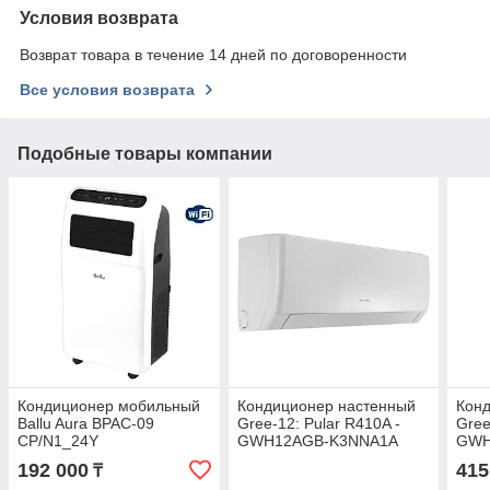
Условия возврата
Возврат товара в течение 14 дней по договоренности
Все условия возврата
Подобные товары компании
Кондиционер мобильный
Кондиционер настенный
Кон
Ballu Aura BPAC-09
Gree-12: Pular R410A -
Gree
CP/N1_24Y
GWH12AGB-K3NNA1A
GWH
(без соединительной
сое
192 000
415
₸
инсталляции)
инст