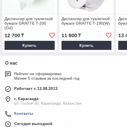
Диспенсер для туалетной
Диспенсер для туалетной
Дисп
бумаги GRATTE T-200
бумаги GRATTE T-190(W)
бума
(Gd)
12 700
11 800
13 
₸
₸
Купить
Купить
О нас
Рейтинг не сформирован
Менее 5 отзывов за последний год
Работает с 13.08.2013
г. Караганда
ул. Гоголя 30, Караганда, Казахстан
Контакты
Сегодня выходной