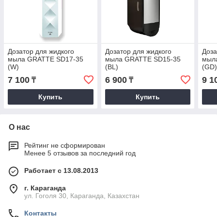
Дозатор для жидкого
Дозатор для жидкого
Доза
мыла GRATTE SD17-35
мыла GRATTE SD15-35
мыл
(W)
(BL)
(GD
7 100
6 900
9 1
₸
₸
Купить
Купить
О нас
Рейтинг не сформирован
Менее 5 отзывов за последний год
Работает с 13.08.2013
г. Караганда
ул. Гоголя 30, Караганда, Казахстан
Контакты