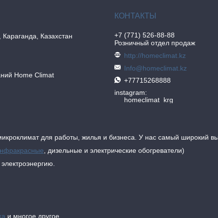
+7 (771) 526-88-88
, Караганда, Казахстан
Розничный отдел продаж
http://homeclimat.kz
Info@homeclimat.kz
аний Home Climat
+77715268888
instagram
homeclimat_krg
икроклимат для работы, жилья и бизнеса. У нас самый широкий в
нфракрасные
, дизельные и электрические обогреватели)
т электроэнергию.
ха
и многое другое.