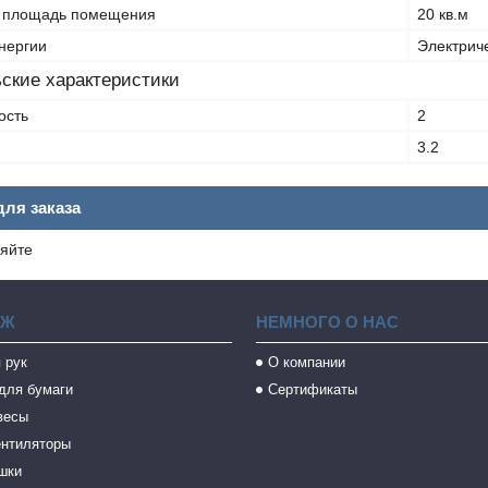
 площадь помещения
20 кв.м
энергии
Электрич
ские характеристики
ость
2
3.2
ля заказа
яйте
АЖ
НЕМНОГО О НАС
 рук
О компании
для бумаги
Сертификаты
весы
ентиляторы
шки