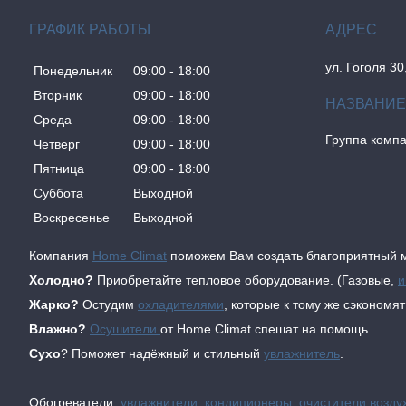
ГРАФИК РАБОТЫ
ул. Гоголя 30
Понедельник
09:00
18:00
Вторник
09:00
18:00
Среда
09:00
18:00
Группа комп
Четверг
09:00
18:00
Пятница
09:00
18:00
Суббота
Выходной
Воскресенье
Выходной
Компания
Home Climat
поможем Вам создать благоприятный м
Холодно?
Приобретайте тепловое оборудование. (Газовые,
и
Жарко?
Остудим
охладителями
, которые к тому же сэкономя
Влажно?
Осушители
от Home Climat спешат на помощь.
Сухо
? Поможет надёжный и стильный
увлажнитель
.
Обогреватели,
увлажнители
,
кондиционеры
,
очистители возду