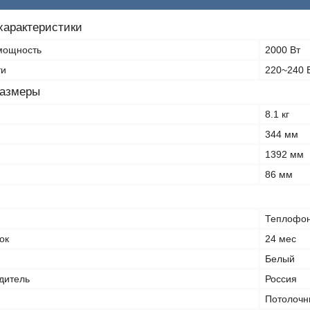
характеристики
мощность
2000 Вт
ти
220~240 
размеры
8.1 кг
344 мм
1392 мм
86 мм
Теплофо
ок
24 мес
Белый
дитель
Россия
Потолочн