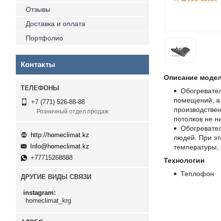
Отзывы
Доставка и оплата
Портфолио
Контакты
Описание моде
Обогревател
помещений, а 
+7 (771) 526-88-88
производствен
Розничный отдел продаж
потолков не н
Обогревател
http://homeclimat.kz
людей. При эт
Info@homeclimat.kz
температуры, 
+77715268888
Технологии
Теплофон
ДРУГИЕ ВИДЫ СВЯЗИ
instagram
homeclimat_krg