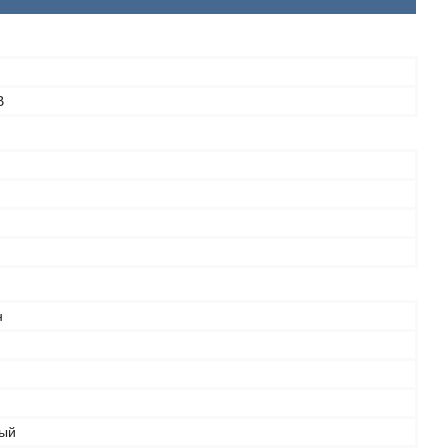
В
н
ый