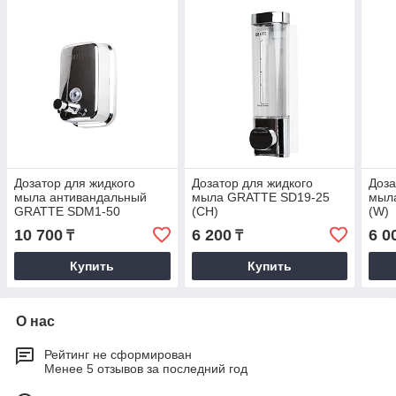
Дозатор для жидкого
Дозатор для жидкого
Доза
мыла антивандальный
мыла GRATTE SD19-25
мыл
GRATTE SDM1-50
(CH)
(W)
10 700
6 200
6 0
₸
₸
Купить
Купить
О нас
Рейтинг не сформирован
Менее 5 отзывов за последний год