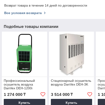
Возврат товара в течение 14 дней по договоренности
Все условия возврата
Подобные товары компании
Профессиональный
Стационарный осушитель
Про
осушитель воздуха
воздуха DanVex DEH-3K
осуш
DanVex DEH-1200i
DanV
1 274 000
3 514 000
1 1
₸
₸
Купить
Купить