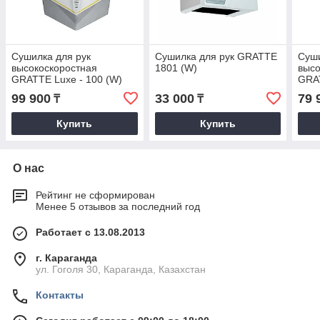
Сушилка для рук
Сушилка для рук GRATTE
Суши
высокоскоростная
1801 (W)
высо
GRATTE Luxe - 100 (W)
GRA
99 900
33 000
79 
₸
₸
Купить
Купить
О нас
Рейтинг не сформирован
Менее 5 отзывов за последний год
Работает с 13.08.2013
г. Караганда
ул. Гоголя 30, Караганда, Казахстан
Контакты