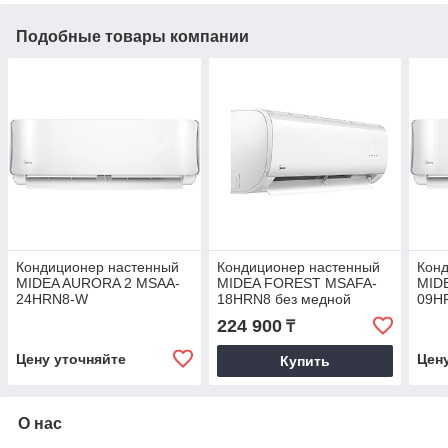
Подобные товары компании
Кондиционер настенный
Кондиционер настенный
Кон
MIDEA AURORA 2 MSAA-
MIDEA FOREST MSAFA-
MID
24HRN8-W
18HRN8 без медной
09H
трубы
224 900
₸
Цену уточняйте
Цен
Купить
О нас