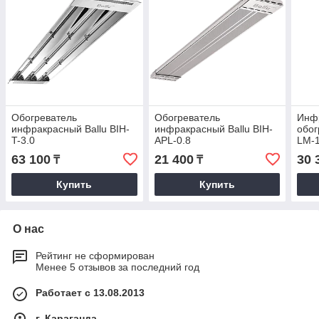
Обогреватель
Обогреватель
Инф
инфракрасный Ballu BIH-
инфракрасный Ballu BIH-
обог
T-3.0
APL-0.8
LM-1
63 100
21 400
30 
₸
₸
Купить
Купить
О нас
Рейтинг не сформирован
Менее 5 отзывов за последний год
Работает с 13.08.2013
г. Караганда