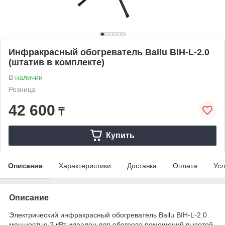
Инфракрасный обогреватель Ballu BIH-L-2.0
(штатив в комплекте)
В наличии
Розница
42 600
₸
Купить
Описание
Характеристики
Доставка
Оплата
Усл
Описание
Электрический инфракрасный обогреватель Ballu BIH-L-2.0
мощностью 2 кВт идеален для обогрева помещений высотой