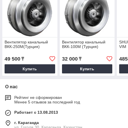
Вентилятор канальный
Вентилятор канальный
SHU
ВКК-250М(Турция)
ВКК-100М (Турция)
VIM
49 500
32 000
485
₸
₸
Купить
Купить
О нас
Рейтинг не сформирован
Менее 5 отзывов за последний год
Работает с 13.08.2013
г. Караганда
ул. Гоголя 30, Караганда, Казахстан