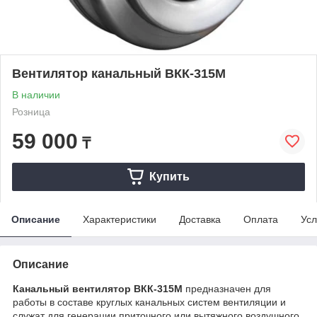
Вентилятор канальный ВКК-315М
В наличии
Розница
59 000
₸
Купить
Описание
Характеристики
Доставка
Оплата
Усл
Описание
Канальный вентилятор ВКК-315М
предназначен для
работы в составе круглых канальных систем вентиляции и
служат для генерации приточного или вытяжного воздушного