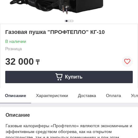
Газовая пушка "ПРОФТЕПЛО" КГ-10
В наличии
Розница
32 000
₸
Купить
Описание
Характеристики
Доставка
Оплата
Усл
Описание
Газовые калориферы «Профтепло» являются экономичным и
эффективным средством обогрева, как на открытом
пространстве, так и в закрытых помещениях и при этом