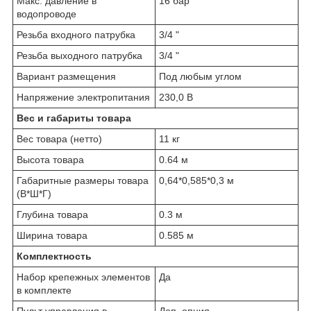
Макс. давление в
16 бар
водопроводе
Резьба входного патрубка
3/4 "
Резьба выходного патрубка
3/4 "
Вариант размещения
Под любым углом
Напряжение электропитания
230,0 В
Вес и габариты товара
Вес товара (нетто)
11 кг
Высота товара
0.64 м
Габаритные размеры товара
0,64*0,585*0,3 м
(В*Ш*Г)
Глубина товара
0.3 м
Ширина товара
0.585 м
Комплектность
Набор крепежных элементов
Да
в комплекте
Пульт управления в
Доп. опция