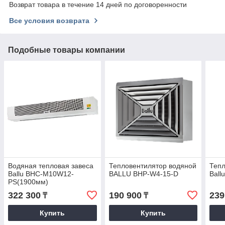
Возврат товара в течение 14 дней по договоренности
Все условия возврата
Подобные товары компании
Водяная тепловая завеса
Тепловентилятор водяной
Тепл
Ballu BHC-M10W12-
BALLU BHP-W4-15-D
Ball
PS(1900мм)
322 300
190 900
239
₸
₸
Купить
Купить