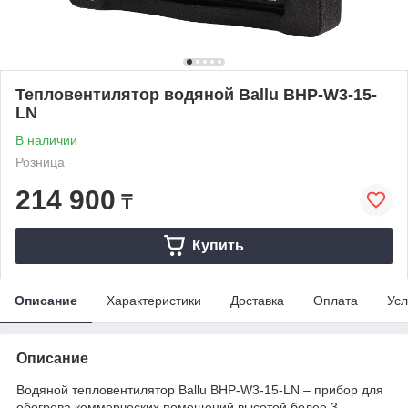
Тепловентилятор водяной Ballu BHP-W3-15-
LN
В наличии
Розница
214 900
₸
Купить
Описание
Характеристики
Доставка
Оплата
Усл
Описание
Водяной тепловентилятор Ballu BHP-W3-15-LN – прибор для
обогрева коммерческих помещений высотой более 3