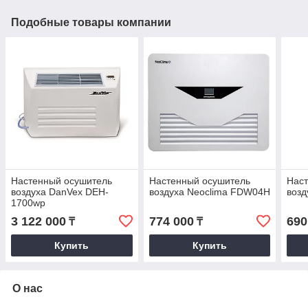
Подобные товары компании
Настенный осушитель
Настенный осушитель
Нас
воздуха DanVex DEH-
воздуха Neoclima FDW04H
возд
1700wp
3 122 000
774 000
690
₸
₸
Купить
Купить
О нас