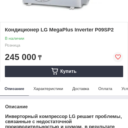
Кондиционер LG MegaPlus Inverter Р09SP2
В наличии
Розница
245 000
₸
Купить
Описание
Характеристики
Доставка
Оплата
Усл
Описание
Инверторный компрессор LG решает проблемы,
связанные с недостаточной
производительностью и шумом, в результате