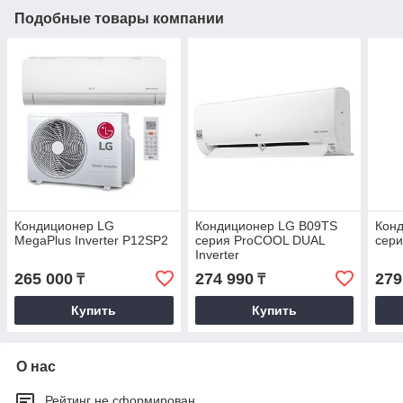
Подобные товары компании
Кондиционер LG
Кондиционер LG B09TS
Кон
MegaPlus Inverter Р12SP2
серия ProCOOL DUAL
сери
Inverter
265 000
274 990
279
₸
₸
Купить
Купить
О нас
Рейтинг не сформирован