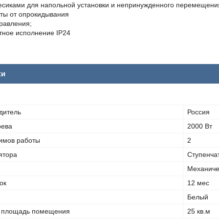
есиками для напольной установки и непринужденного перемещени
ты от опрокидывания
равления;
тное исполнение IP24
ки
дитель
Россия
рева
2000 Вт
имов работы
2
ятора
Ступенча
Механиче
ок
12 мес
Белый
 площадь помещения
25 кв.м