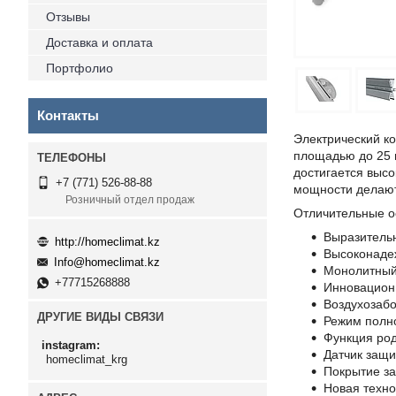
Отзывы
Доставка и оплата
Портфолио
Контакты
Электрический к
площадью до 25 м
достигается выс
+7 (771) 526-88-88
мощности делают
Розничный отдел продаж
Отличительные о
Выразитель
http://homeclimat.kz
Высоконаде
Info@homeclimat.kz
Монолитный 
+77715268888
Инновацион
Воздухозабо
ДРУГИЕ ВИДЫ СВЯЗИ
Режим полн
Функция род
instagram
Датчик защи
homeclimat_krg
Покрытие за
Новая техно