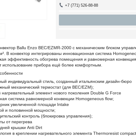
+7 (771) 526-88-88
онвектор Ballu Enzo BEC/EZMR-2000 с механическим блоком управ
². В конвектор интегрированы инновационная система Homogeneous
окая эффективность обогрева помещения и равномерная конвекция
 использование прибора ещё более комфортным.
собенности
ный индивидуальный стиль, созданный итальянским дизайн-бюро
жный механический термостат (для BEC/EZM);
нагревательный элемент нового поколения Double G Force
ная система равномерной конвекции Homogeneous flow;
рник увеличенной площади Intake
ой и половинной мощности;
ительский контроль (блокировка управления);
ты от перегрева
дней крышки Anti Dirt
логия в креплении нагревательного элемента Thermoresist compac