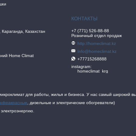
шки
+7 (771) 526-88-88
, Караганда, Казахстан
Розничный отдел продаж
http://homeclimat.kz
Info@homeclimat.kz
аний Home Climat
+77715268888
instagram
homeclimat_krg
икроклимат для работы, жилья и бизнеса. У нас самый широкий в
нфракрасные
, дизельные и электрические обогреватели)
т электроэнергию.