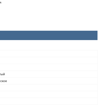
я
тый
ское