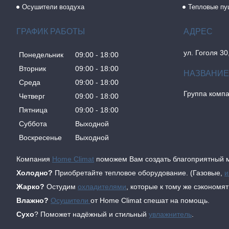
Осушители воздуха
Тепловые пу
ГРАФИК РАБОТЫ
ул. Гоголя 30
Понедельник
09:00
18:00
Вторник
09:00
18:00
Среда
09:00
18:00
Группа комп
Четверг
09:00
18:00
Пятница
09:00
18:00
Суббота
Выходной
Воскресенье
Выходной
Компания
Home Climat
поможем Вам создать благоприятный м
Холодно?
Приобретайте тепловое оборудование. (Газовые,
и
Жарко?
Остудим
охладителями
, которые к тому же сэкономя
Влажно?
Осушители
от Home Climat спешат на помощь.
Сухо
? Поможет надёжный и стильный
увлажнитель
.