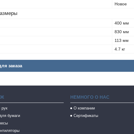
Новое
размеры
400 мм
830 мм
113 мм
4.7 кг
ля заказа
АЖ
НЕМНОГО О НАС
 рук
О компании
для бумаги
Сертификаты
весы
ентиляторы