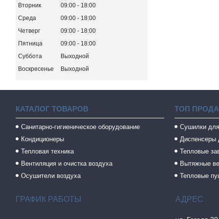
Вторник
09:00
18:00
Среда
09:00
18:00
Четверг
09:00
18:00
Пятница
09:00
18:00
Суббота
Выходной
Воскресенье
Выходной
КАТАЛОГ ТОВАРОВ
ТОП ПРОД
Санитарно-гигиеническое оборудование
Сушилки для
Кондиционеры
Диспенсеры 
Тепловая техника
Тепловые за
Вентиляция и очистка воздуха
Вытяжные в
Осушители воздуха
Тепловые пу
ГРАФИК РАБОТЫ