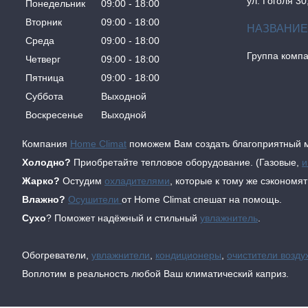
ул. Гоголя 30
Понедельник
09:00
18:00
Вторник
09:00
18:00
Среда
09:00
18:00
Группа комп
Четверг
09:00
18:00
Пятница
09:00
18:00
Суббота
Выходной
Воскресенье
Выходной
Компания
Home Climat
поможем Вам создать благоприятный м
Холодно?
Приобретайте тепловое оборудование. (Газовые,
и
Жарко?
Остудим
охладителями
, которые к тому же сэкономя
Влажно?
Осушители
от Home Climat спешат на помощь.
Сухо
? Поможет надёжный и стильный
увлажнитель
.
Обогреватели,
увлажнители
,
кондиционеры
,
очистители возду
Воплотим в реальность любой Ваш климатический каприз.