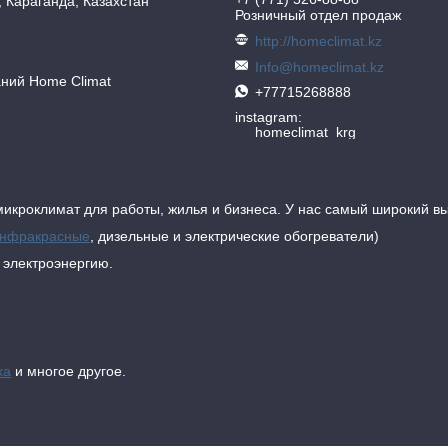
, Караганда, Казахстан
Розничный отдел продаж
http://homeclimat.kz
Info@homeclimat.kz
аний Home Climat
+77715268888
instagram
homeclimat_krg
икроклимат для работы, жилья и бизнеса. У нас самый широкий в
нфракрасные
, дизельные и электрические обогреватели)
т электроэнергию.
ха
и многое другое.