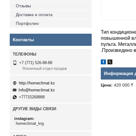
Отзывы
Доставка и оплата
Портфолио
Тип кондиционе
повышенной вл
Контакты
пульта. Металл
.Произведино в
+7 (771) 526-88-88
Розничный отдел продаж
Информация д
http://homeclimat.kz
Цена:
420 000 ₸
Info@homeclimat.kz
+77715268888
ДРУГИЕ ВИДЫ СВЯЗИ
instagram
homeclimat_krg