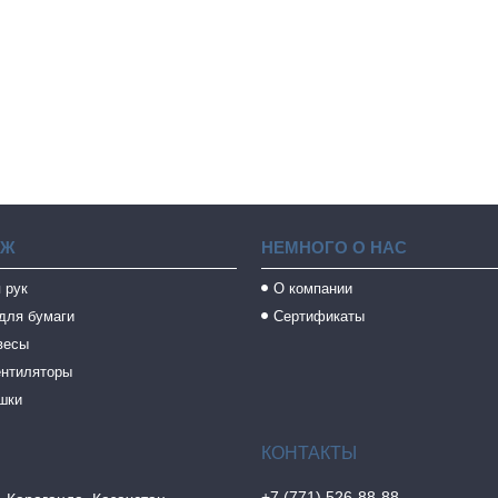
АЖ
НЕМНОГО О НАС
 рук
О компании
для бумаги
Сертификаты
весы
ентиляторы
шки
+7 (771) 526-88-88