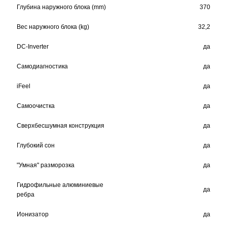
Глубина наружного блока (mm)
370
Вес наружного блока (kg)
32,2
DC-Inverter
да
Самодиагностика
да
iFeel
да
Самоочистка
да
Сверхбесшумная конструкция
да
Глубокий сон
да
"Умная" разморозка
да
Гидрофильные алюминиевые
да
ребра
Ионизатор
да