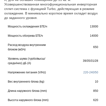
Усовершенствованная многофункциональная инверторная
сплит-система с функцией Turbo, действующая в режиме
охлаждение. В минимально короткое время охладит воздух
до заданного уровня.
Мощность охлаждения БТЕ/ч
13000
Мощность обогрева БТЕ/ч
14000
Расход воздуха внутренним
650
блоком (м3/ч)
Уровень шума (турбо/высш/
39/35/31/28
средн/низ) дБ (А)
Напряжение питания (V/Hz)
220-240/50
Вес внутреннего блока (kg)
10
Длина наружного блока (mm)
850
Высота наружного блока (mm)
620