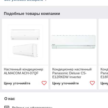
Подобные товары компании
Настенный кондиционер
Кондиционер настенный
Кон
ALMACOM ACH-07QF
Panasonic Deluxe CS-
Pana
E12RKDW Inverter
E18R
Цену уточняйте
Цену уточняйте
Цен
О нас
Рейтинг не сформирован