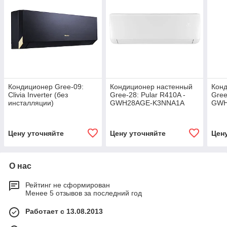
Кондиционер Gree-09:
Кондиционер настенный
Кон
Clivia Inverter (без
Gree-28: Pular R410A -
Gree
инсталляции)
GWH28AGE-K3NNA1A
GWH
GWH09AUCXB-K6DNA1A
(без соединительной
(без
Кондиционер настенный
инсталляции)
инст
Gree-09: Clivi
Цену уточняйте
Цену уточняйте
Цен
О нас
Рейтинг не сформирован
Менее 5 отзывов за последний год
Работает с 13.08.2013